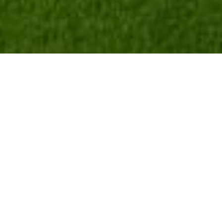
ONZE GESCHIEDENIS
Domaine W is geboren in 2016! Een wilde droom om
de familieboerderij nieuw leven in te blazen.
Door het roer over te nemen, willen Sophie en